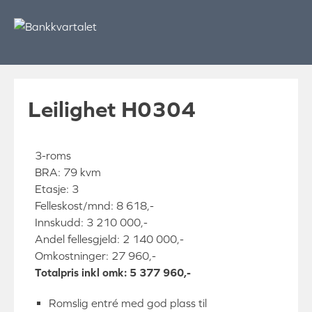
Skip
to
content
Leilighet H0304
3-roms
BRA: 79 kvm
Etasje: 3
Felleskost/mnd: 8 618,-
Innskudd: 3 210 000,-
Andel fellesgjeld: 2 140 000,-
Omkostninger: 27 960,-
Totalpris inkl omk: 5 377 960,-
Romslig entré med god plass til