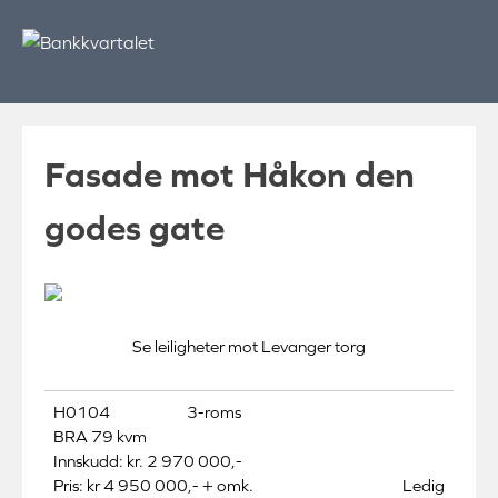
Skip
to
content
Fasade mot Håkon den
godes gate
Se leiligheter mot Levanger torg
H0104
3-roms
BRA 79 kvm
Innskudd: kr. 2 970 000,-
Pris: kr 4 950 000,- + omk.
Ledig