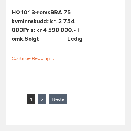
H0101
3-roms
BRA 75
kvm
Innskudd: kr. 2 754
000
Pris: kr 4 590 000,- +
omk.
Solgt
Ledig
Continue Reading
→
Sidepaginering
1
2
Neste