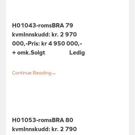
H0104
3-roms
BRA 79
kvm
Innskudd: kr. 2 970
000,-
Pris: kr 4 950 000,-
+ omk.
Solgt
Ledig
Continue Reading
→
H0105
3-roms
BRA 80
kvm
Innskudd: kr. 2 790