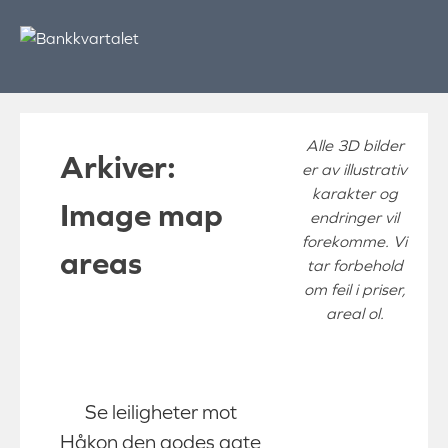
Skip
to
content
Alle 3D bilder
Arkiver:
er av illustrativ
karakter og
Image map
endringer vil
forekomme. Vi
areas
tar forbehold
om feil i priser,
areal ol.
Se leiligheter mot
Håkon den godes gate