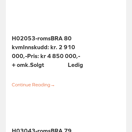
H0205
3-roms
BRA 80
kvm
Innskudd: kr. 2 910
000,-
Pris: kr 4 850 000,-
+ omk.
Solgt
Ledig
Continue Reading
→
H0304
3-roms
BRA 79