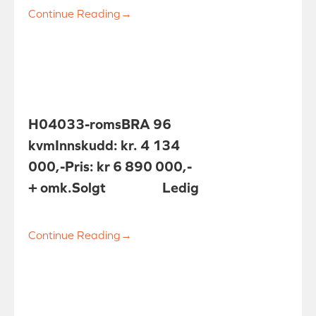
Continue Reading
→
H0403
3-roms
BRA 96
kvm
Innskudd: kr. 4 134
000,-
Pris: kr 6 890 000,-
+ omk.
Solgt
Ledig
Continue Reading
→