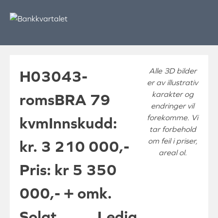
Skip
to
content
Alle 3D bilder
H0304
3-
er av illustrativ
karakter og
roms
BRA 79
endringer vil
forekomme. Vi
kvm
Innskudd:
tar forbehold
om feil i priser,
kr. 3 210 000,-
areal ol.
Pris: kr 5 350
000,- + omk.
Solgt
Ledig