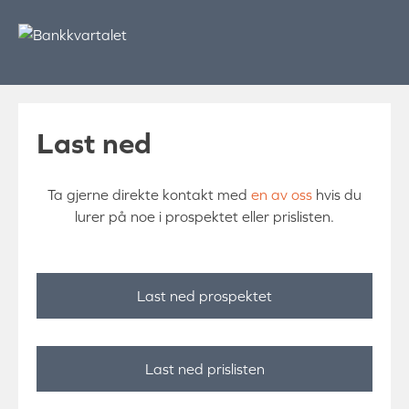
Skip
to
content
Last ned
Ta gjerne direkte kontakt med
en av oss
hvis du
lurer på noe i prospektet eller prislisten.
Last ned prospektet
Last ned prislisten