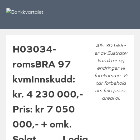
Skip
to
content
Alle 3D bilder
H0303
4-
er av illustrativ
karakter og
roms
BRA 97
endringer vil
forekomme. Vi
kvm
Innskudd:
tar forbehold
om feil i priser,
kr. 4 230 000,-
areal ol.
Pris: kr 7 050
000,- + omk.
Solgt
Ledig